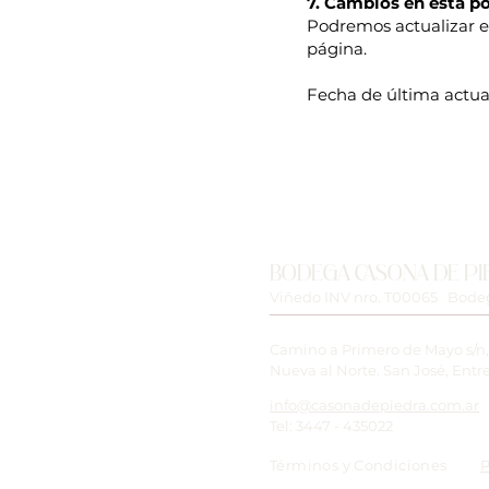
7. Cambios en esta po
Podremos actualizar e
página.
Fecha de última actual
BODEGA CASONA DE PI
Viñedo INV nro. T00065 Bodeg
Camino a Primero de Mayo s/n,
Nueva al Norte. San José, Entre
info@casonadepiedra.com.ar
Tel: 3447 - 435022
Términos y Condiciones
P