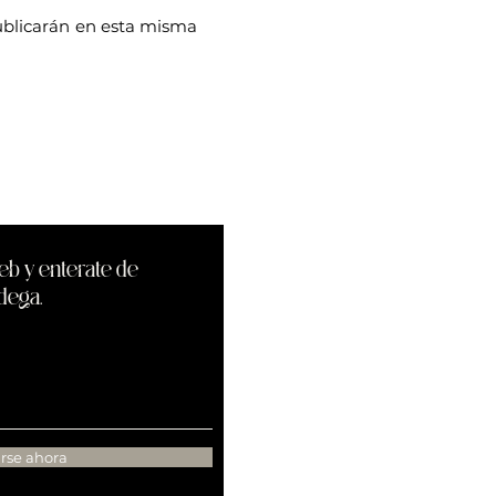
ublicarán en esta misma
eb y enterate de
dega.
irse ahora