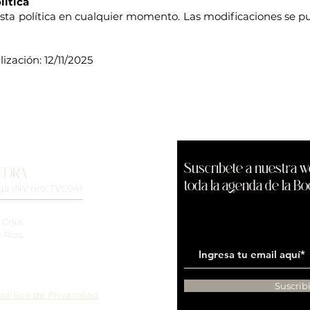
lítica
sta política en cualquier momento. Las modificaciones se p
ización: 12/11/2025
Suscríbete a nuestra w
EDRA
toda la agenda de la Bo
a INV nro. TVC041
 Cnia.
 Ríos.
Suscrib
olítica de Privacidad