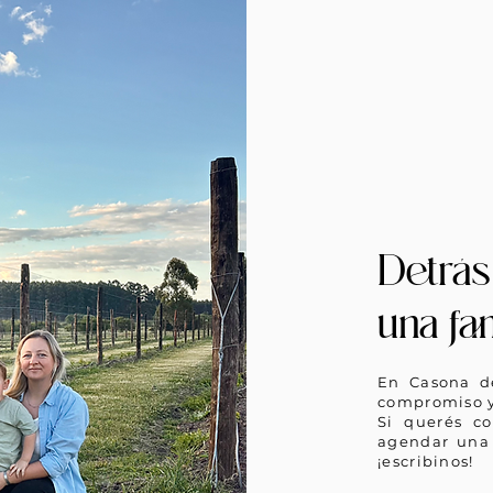
Detrás 
una fam
En Casona de
compromiso y
Si querés co
agendar una 
¡escribinos!