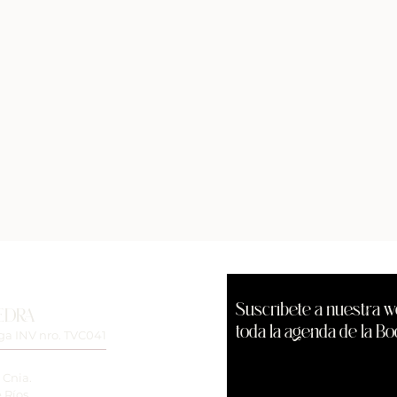
Suscríbete a nuestra w
EDRA
toda la agenda de la Bo
a INV nro. TVC041
 Cnia.
 Ríos.