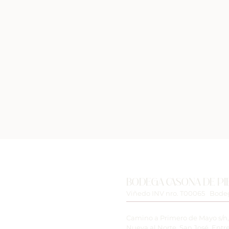
BODEGA CASONA DE PI
Viñedo INV nro. T00065 Bodeg
Camino a Primero de Mayo s/n,
Nueva al Norte. San José, Entre